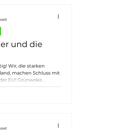
ezeit
er und die
ig! Wir, die starken
land, machen Schluss mit
 der EU! Grünwoke
t uns! Was nach Attacke
weiter als eine Lüge.
d gab es zu keinem
he!
ezeit