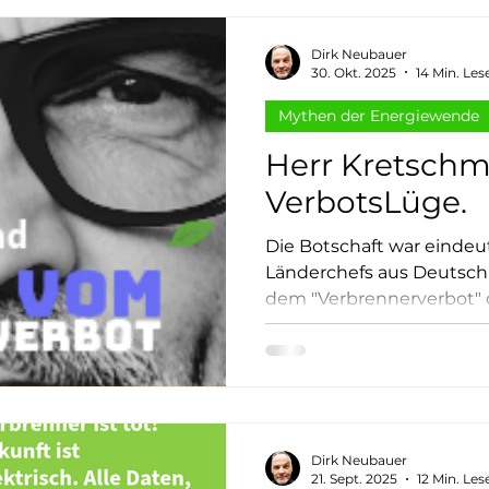
Dirk Neubauer
30. Okt. 2025
14 Min. Les
Mythen der Energiewende
Herr Kretschm
VerbotsLüge.
Die Botschaft war eindeut
Länderchefs aus Deutsch
dem "Verbrennerverbot"
Jobvernichtung. Nicht mi
klingt, war jedoch nichts 
Denn: Zum einen gibt un
Zeitpunkt ein Verbrennerverbot der EU. Eine
(erschreckende) Recherc
Dirk Neubauer
21. Sept. 2025
12 Min. Les