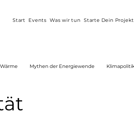
Start
Events
Was wir tun
Starte Dein Projek
Wärme
Mythen der Energiewende
Klimapoliti
iewende
Klimaforschung
Kommunalpolitik
tät