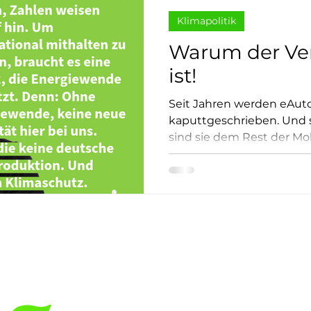
Klimapolitik
Warum der Ver
ist!
Seit Jahren werden eAuto
kaputtgeschrieben. Und s
sind sie dem Rest der Mo
überlegen. Und während d
entschieden hat, Chin a
Automobilkunst abläuft, 
immer Technologieoffenhe
Recherche zeigt eindruck
nichts weiter ist, als ein
zum Schutz der heimische