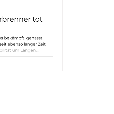
brenner tot
s bekämpft, gehasst,
eit ebenso langer Zeit
bilität um Längen
er Rest der Welt längts
uns den Rang in Sachen
debattieren wir hier noch
it. Die folgende
svoll, dass diese Debatte
 zielloses Lobbxgepkänkel
n Industrie der Branche.