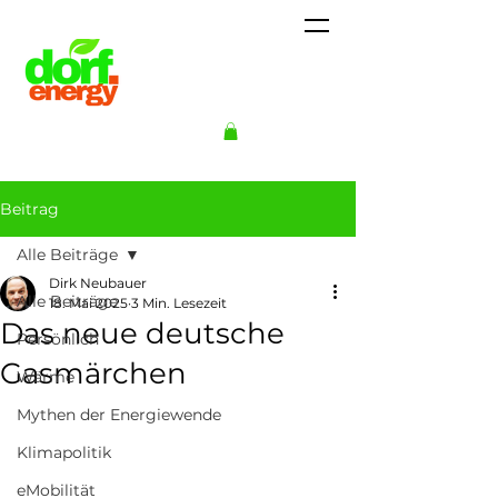
Beitrag
Alle Beiträge
Dirk Neubauer
Alle Beiträge
18. Mai 2025
3 Min. Lesezeit
Das neue deutsche
Persönlich
Gasmärchen
Wärme
Mythen der Energiewende
Klimapolitik
eMobilität