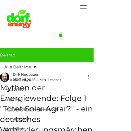
Beitrag
Alle Beiträge
Dirk Neubauer
Alle Beiträge
25. Juni 2025
4 Min. Lesezeit
Mythen der
Persönlich
Energiewende: Folge 1
Wärme
"Tötet Solar Agrar?" - ein
Mythen der Energiewende
deutsches
Klimapolitik
Verhinderungsmärchen
eMobilität