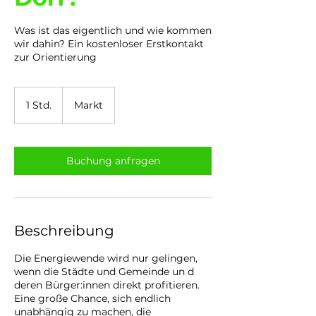
Was ist das eigentlich und wie kommen
wir dahin? Ein kostenloser Erstkontakt
zur Orientierung
1 Std.
1
Markt
S
t
d
Buchung anfragen
Beschreibung
Die Energiewende wird nur gelingen,
wenn die Städte und Gemeinde un d
deren Bürger:innen direkt profitieren.
Eine große Chance, sich endlich
unabhängig zu machen, die